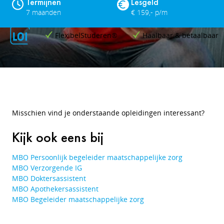
Termijnen
Lesgeld
7 maanden
€ 159,- p/m
FlexibelStuderen®
Haalbaar & betaalbaar
Misschien vind je onderstaande opleidingen interessant?
Kijk ook eens bij
MBO Persoonlijk begeleider maatschappelijke zorg
MBO Verzorgende IG
MBO Doktersassistent
MBO Apothekersassistent
MBO Begeleider maatschappelijke zorg