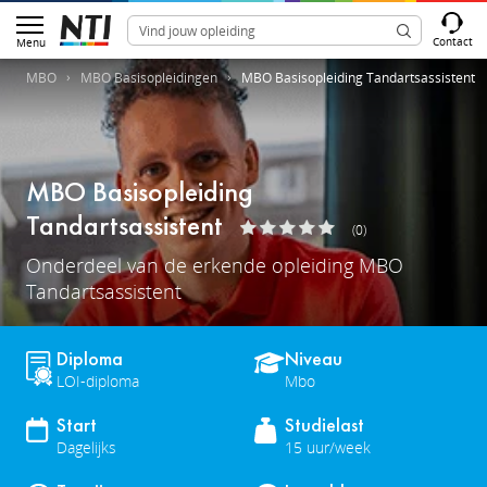
Contact
Menu
MBO
MBO Basisopleidingen
MBO Basisopleiding Tandartsassistent
MBO Basisopleiding
Tandartsassistent
(0)
Onderdeel van de erkende opleiding MBO
Tandartsassistent
Diploma
Niveau
LOI-diploma
Mbo
Start
Studielast
Dagelijks
15 uur/week