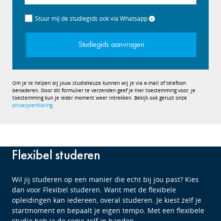
+31
Stuur mij de studiegids ook via Whatsapp
Studiegids aanvragen
Om je te helpen bij jouw studiekeuze kunnen wij je via e-mail of telefoon
benaderen. Door dit formulier te verzenden geef je hier toestemming voor, je
toestemming kun je ieder moment weer intrekken. Bekijk ook gerust onze
privacyverklaring
.
Flexibel studeren
Wil jij studeren op een manier die echt bij jou past? Kies
dan voor Flexibel studeren. Want met de flexibele
opleidingen kan iedereen, overal studeren. Je kiest zelf je
startmoment en bepaalt je eigen tempo. Met een flexibele
studie heb je de regie zelf in handen.