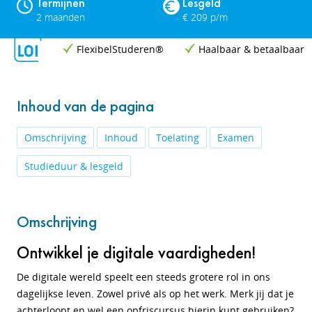
Termijnen
Lesgeld
2 maanden
€ 209 p/m
FlexibelStuderen®
Haalbaar & betaalbaar
Inhoud van de pagina
Omschrijving
Inhoud
Toelating
Examen
Studieduur & lesgeld
Omschrijving
Ontwikkel je digitale vaardigheden!
De digitale wereld speelt een steeds grotere rol in ons
dagelijkse leven. Zowel privé als op het werk. Merk jij dat je
achterloopt en wel een opfriscursus hierin kunt gebruiken?