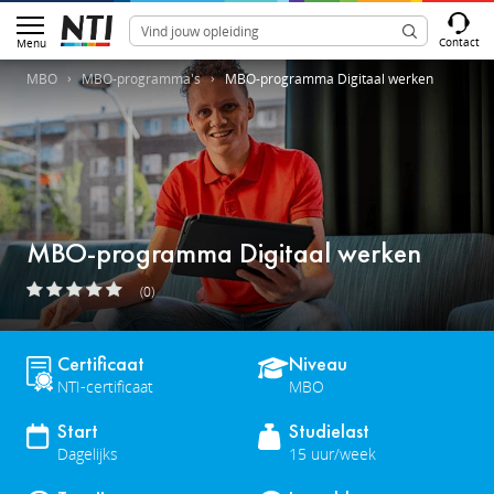
Contact
Menu
MBO
MBO-programma's
MBO-programma Digitaal werken
MBO-programma Digitaal werken
(0)
Certificaat
Niveau
NTI-certificaat
MBO
Start
Studielast
Dagelijks
15 uur/week