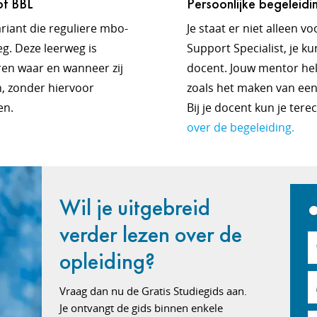
of BBL
Persoonlijke begeleidi
ariant die reguliere mbo-
Je staat er niet alleen 
g. Deze leerweg is
Support Specialist, je ku
ren waar en wanneer zij
docent. Jouw mentor helpt
n, zonder hiervoor
zoals het maken van een
ten.
Bij je docent kun je tere
over de begeleiding.
Wil je uitgebreid
verder lezen over de
opleiding?
Vraag dan nu de Gratis Studiegids aan.
Je ontvangt de gids binnen enkele