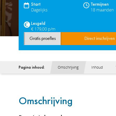
Start
Termijnen
Dagelijks
18 maanden
Lesgeld
€ 179,00 p/m
Gratis proefles
Direct inschrijven
Pagina inhoud:
Omschrijving
Inhoud
Omschrijving