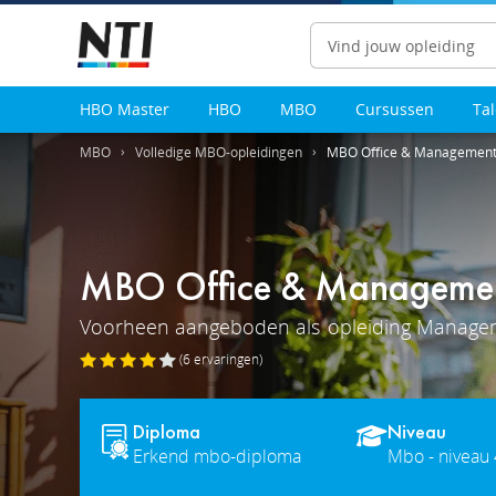
Zoeken
HBO Master
HBO
MBO
Cursussen
Ta
MBO
Volledige MBO-opleidingen
MBO Office & Management S
MBO Office & Management
Voorheen aangeboden als
opleiding Managem
(6
ervaringen
)
Diploma
Niveau
Erkend mbo-diploma
Mbo - niveau 