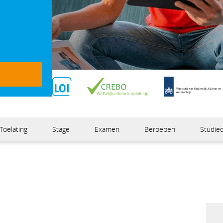
Kosteloos verlengen
Erkend dip
Toelating
Stage
Examen
Beroepen
Studied