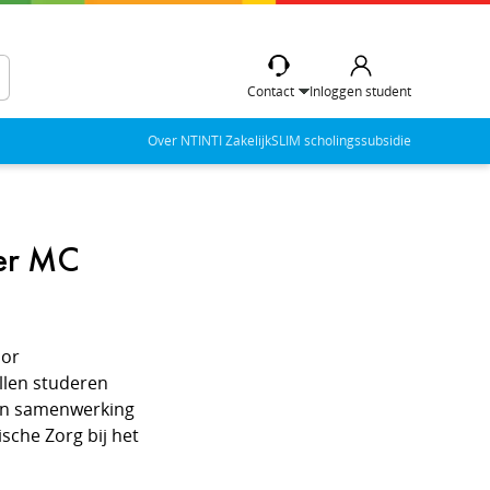
Contact
Inloggen student
Over NTI
NTI Zakelijk
SLIM scholingssubsidie
der MC
oor
llen studeren
 in samenwerking
ische Zorg bij het