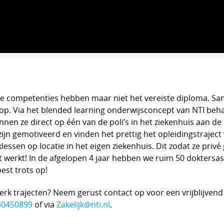
ste competenties hebben maar niet het vereiste diploma. Sa
d op. Via het blended learning onderwijsconcept van NTI be
n ze direct op één van de poli’s in het ziekenhuis aan de 
ijn gemotiveerd en vinden het prettig het opleidingstraject
lessen op locatie in het eigen ziekenhuis. Dit zodat ze priv
t werkt! In de afgelopen 4 jaar hebben we ruim 50 doktersa
est trots op!
rk trajecten? Neem gerust contact op voor een vrijblijvend
30450899
of via
Zakelijk@nti.nl
.