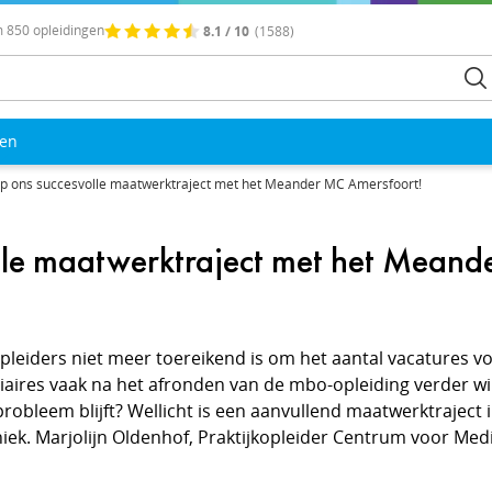
 850 opleidingen
8.1 / 10
(1588)
len
s op ons succesvolle maatwerktraject met het Meander MC Amersfoort!
volle maatwerktraject met het Mean
pleiders niet meer toereikend is om het aantal vacatures v
giaires vaak na het afronden van de mbo-opleiding verder wi
robleem blijft? Wellicht is een aanvullend maatwerktraject
iniek. Marjolijn Oldenhof, Praktijkopleider Centrum voor Med