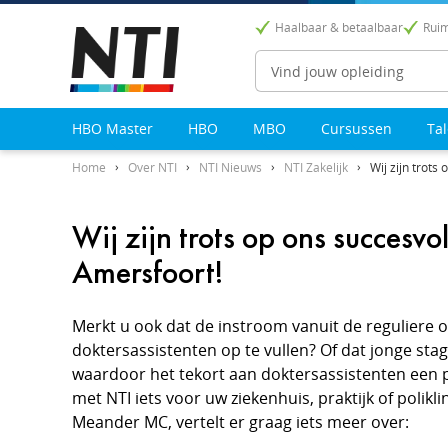
Haalbaar & betaalbaar
Ruim
Zoeken
HBO Master
HBO
MBO
Cursussen
Ta
Home
Over NTI
NTI Nieuws
NTI Zakelijk
Wij zijn trot
Wij zijn trots op ons succes
Amersfoort!
Merkt u ook dat de instroom vanuit de reguliere o
doktersassistenten op te vullen? Of dat jonge sta
waardoor het tekort aan doktersassistenten een p
met NTI iets voor uw ziekenhuis, praktijk of polikl
Meander MC, vertelt er graag iets meer over: