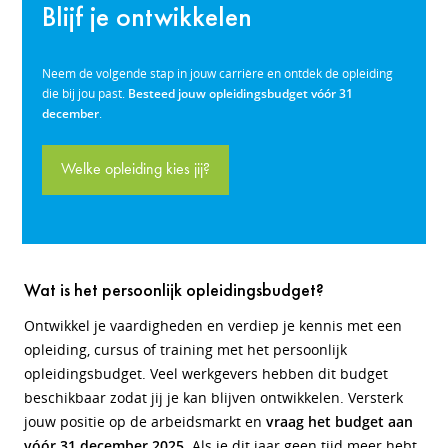
Blijf je ontwikkelen
Neem de volgende stap in jouw carrière en ontdek de opleiding
die bij jou past.
Besteed jouw opleidingsbudget
vóór 31
december
.
Welke opleiding kies jij?
Wat is het persoonlijk opleidingsbudget?
Ontwikkel je vaardigheden en verdiep je kennis met een
opleiding, cursus of training met het persoonlijk
opleidingsbudget. Veel werkgevers hebben dit budget
beschikbaar zodat jij je kan blijven ontwikkelen. Versterk
jouw positie op de arbeidsmarkt en
vraag het budget aan
vóór 31 december 2025.
Als je dit jaar geen tijd meer hebt