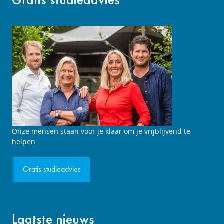
Studieadviesgesprek
Onze mensen staan voor je klaar om je vrijblijvend te
aanvragen
helpen.
Gratis studieadvies
Laatste nieuws