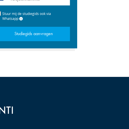
+31
Stuur mij de studiegids ook via
Whatsapp
Studiegids aanvragen
 NTI