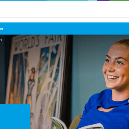
len
ch