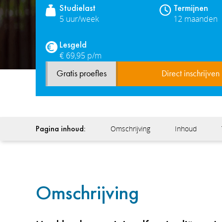
Studielast
Termijnen
5 uur/week
12 maanden
Lesgeld
€ 69,95 p/m
Gratis proefles
Direct inschrijven
Pagina inhoud:
Omschrijving
Inhoud
Omschrijving