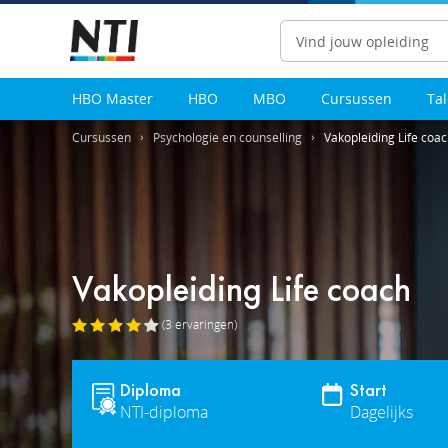
Zoeken
HBO Master
HBO
MBO
Cursussen
Ta
Cursussen
Psychologie en counselling
Vakopleiding Life coa
Vakopleiding Life coach
(3
ervaringen
)
Diploma
Start
NTI-diploma
Dagelijks