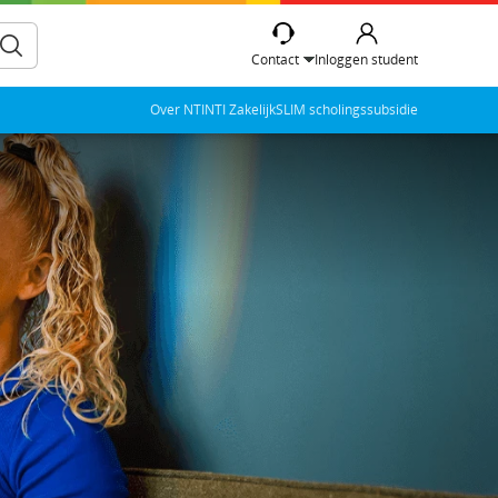
Contact
Inloggen student
Over NTI
NTI Zakelijk
SLIM scholingssubsidie