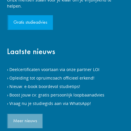
aanvragen
helpen.
Gratis studieadvies
Laatste nieuws
Deelcertificaten voortaan via onze partner LOI
Opleiding tot opruimcoach officieel erkend!
Nieuw: e-book boordevol studietips!
Boost jouw cv: gratis persoonlijk loopbaanadvies
Vraag nu je studiegids aan via WhatsApp!
Meer nieuws