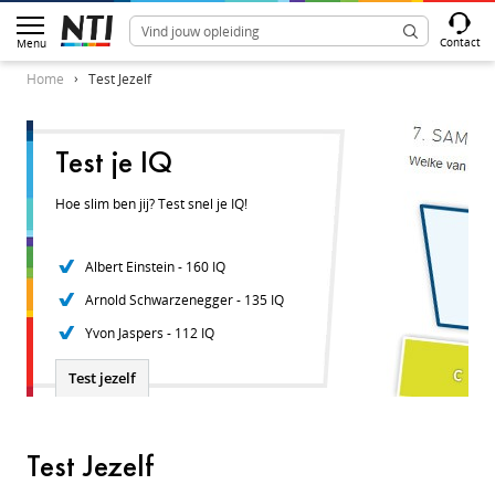
Contact
Menu
Home
Test Jezelf
Test je IQ
Hoe slim ben jij? Test snel je IQ!
Albert Einstein - 160 IQ
Arnold Schwarzenegger - 135 IQ
Yvon Jaspers - 112 IQ
Test jezelf
Test Jezelf