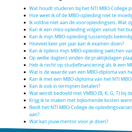
Wat houdt studeren bij het NTI MBO-College pr
Hoe weet ik of de MBO-opleiding niet te moeilij
Ik voldoe niet aan de vooropleidingseis. Wat z
Kan ik een mbo-opleiding volgen vanuit het bu
Kan ik mijn MBO-opleiding tussentijds beëindi
Hoeveel keer per jaar kan ik examen doen?
Kan ik tijdens mijn MBO-opleiding switchen va
Op welke dag(en) vinden de praktijkdagen plaa
Heb ik recht op studiefinanciering als ik een M
Wat is de waarde van een MBO-diploma van he
Kan ik met een MBO-diploma van het NTI MBO
Kan ik ook in termijnen betalen?
Wat wordt bedoeld met VMBO (B, K, G, T) bij d
Krijg ik te maken met bijkomende kosten wanne
Biedt het NTI MBO-College de opleidingsvari
aan?
Wat kan jouw mentor voor je doen?