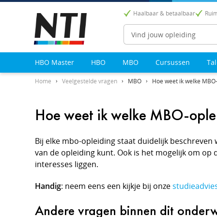
Haalbaar & betaalbaar
Ruim
Zoeken
HBO Master
HBO
MBO
Cursussen
Ta
Home
Veelgestelde vragen
MBO
Hoe weet ik welke MBO-o
Hoe weet ik welke MBO-opleid
Bij elke mbo-opleiding staat duidelijk beschreven
van de opleiding kunt. Ook is het mogelijk om op
interesses liggen.
Handig
: neem eens een kijkje bij onze
studieadvie
Andere vragen binnen dit onder