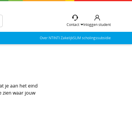
Contact
Inloggen student
Over NTI
NTI Zakelijk
SLIM scholingssubsidie
t je aan het eind
e zien waar jouw