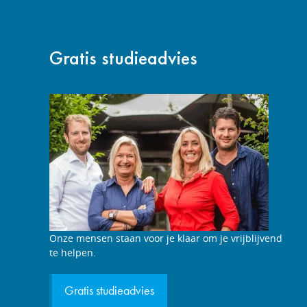
Gratis studieadvies
Studieadviesgesprek
Onze mensen staan voor je klaar om je vrijblijvend
aanvragen
te helpen.
Gratis studieadvies