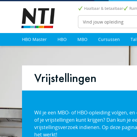
Haalbaar & betaalbaar
Ruim
Zoeken
HBO Master
HBO
MBO
Cursussen
Ta
Vrijstellingen
Wil je een MBO- of HBO-opleiding volgen, en
of je vrijstellingen kunt krijgen? Dan kun je e
vrijstellingsverzoek indienen. Op deze pagina
het werkt!