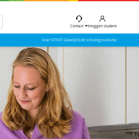
Contact
Inloggen student
Over NTI
NTI Zakelijk
SLIM scholingssubsidie