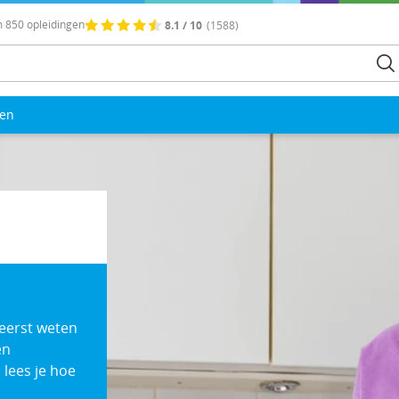
 850 opleidingen
8.1 / 10
(1588)
len
 eerst weten
en
 lees je hoe