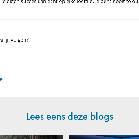
eigen succes kan echt op elke leeftijd. Je bent nooit te oud
il jij volgen?
gs
Lees eens deze blogs