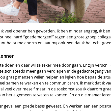
 dat ik veel opener ben geworden. Ik ben minder angstig, ik 
 heel hard “goedemorgen!” tegen een grote groep collega’s,
unt helpt me enorm en laat mij ook zien dat ik het echt goe
 kennen
te doen en daar wil ze zeker mee door gaan. Er zijn verschi
 ze zich steeds meer gaan verdiepen in de gedachtegang va
 zou graag mensen willen helpen en kijken hoe bepaalde situa
el samen te werken en te communiceren. Ik merk dat ik vaak
oral veel over mezelf maar in de toekomst zou ik daarom graa
in het algemeen te weten te komen. En op die manier leren
er geval een goede basis geweest. En werken aan een positie