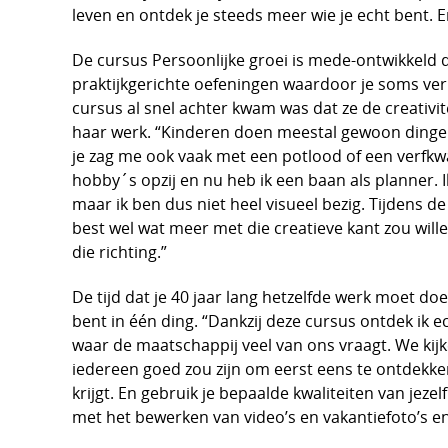
leven en ontdek je steeds meer wie je echt bent. E
De cursus Persoonlijke groei is mede-ontwikkeld d
praktijkgerichte oefeningen waardoor je soms ver
cursus al snel achter kwam was dat ze de creativite
haar werk. “Kinderen doen meestal gewoon dingen 
je zag me ook vaak met een potlood of een verfkw
hobby´s opzij en nu heb ik een baan als planner.
maar ik ben dus niet heel visueel bezig. Tijdens d
best wel wat meer met die creatieve kant zou will
die richting.”
De tijd dat je 40 jaar lang hetzelfde werk moet do
bent in één ding. “Dankzij deze cursus ontdek ik ec
waar de maatschappij veel van ons vraagt. We kijk
iedereen goed zou zijn om eerst eens te ontdekken 
krijgt. En gebruik je bepaalde kwaliteiten van jeze
met het bewerken van video’s en vakantiefoto’s en