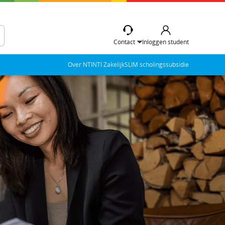
Contact
Inloggen student
Over NTI
NTI Zakelijk
SLIM scholingssubsidie