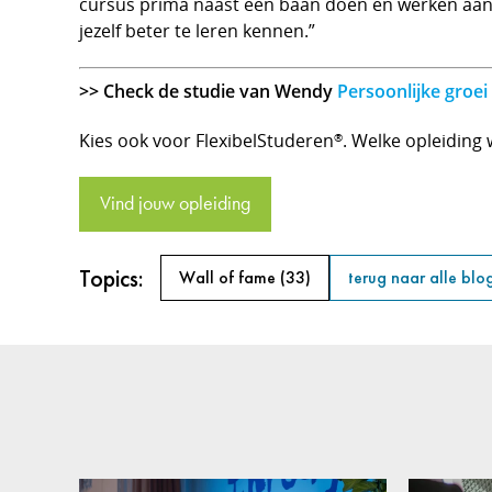
cursus prima naast een baan doen en werken aan je 
jezelf beter te leren kennen.”
>> Check de studie van Wendy
Persoonlijke groei
Kies ook voor FlexibelStuderen
. Welke opleiding w
®
Vind jouw opleiding
Topics:
Wall of fame
(33)
terug naar alle blo