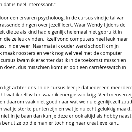
n dat is heel interessant.”
oor een ervaren psycholoog. In de cursus vind je tal van
rassende dingen over jezelf leert. Waar Wendy tijdens de
it die ze als kind had eigenlijk helemaal niet gebruikt in
die ze leuk vinden. Ikzelf vond computers heel leuk maar
ast in de weer. Naarmate ik ouder werd schoof ik mijn
 Ik maak roosters en werk nog wel veel met de computer
e cursus kwam ik erachter dat ik in de toekomst misschien
en doen, dus misschien komt er ooit een carrièreswitch in
en ligt achter ons. In de cursus leer je dat iedereen meerder
ht wat ik zelf wil en waar ik energie van krijg. Veel mensen z
en daarom vaak niet goed naar wat we nu eigenlijk zelf zoud
wat je sterke punten zijn en wat je nu echt gelukkig maakt. 
lf niet in je baan dan kun je deze er ook altijd als hobby na
 benut ze op die manier toch nog haar creatieve kant.