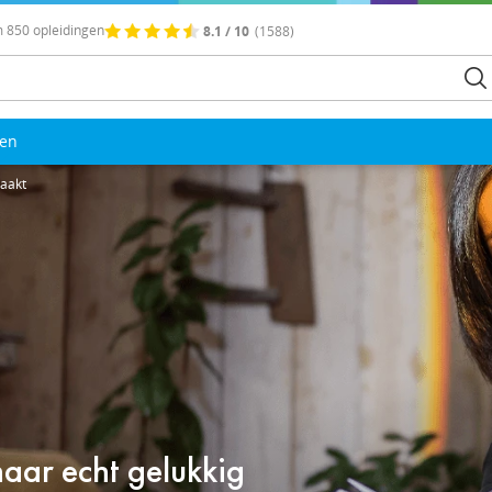
 850 opleidingen
8.1 / 10
(1588)
len
maakt
aar echt gelukkig