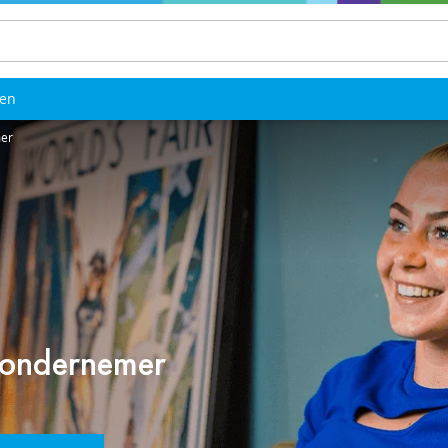
len
mer
l ondernemer