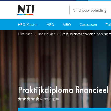
Zoeken
HBO Master
HBO
MBO
Cursussen
Ta
Cursussen
Boekhouden
Praktijkdiploma financieel onderne
Praktijkdiploma financiee
(0
ervaringen
)