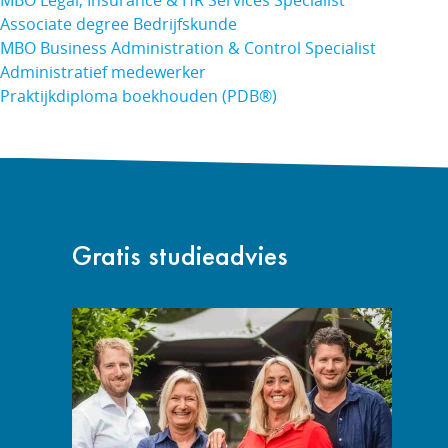
MBO Legal, Insurance & HR Services Specialist
Associate degree Bedrijfskunde
MBO Business Administration & Control Specialist
Administratief medewerker
Praktijkdiploma boekhouden (PDB®)
Gratis studieadvies