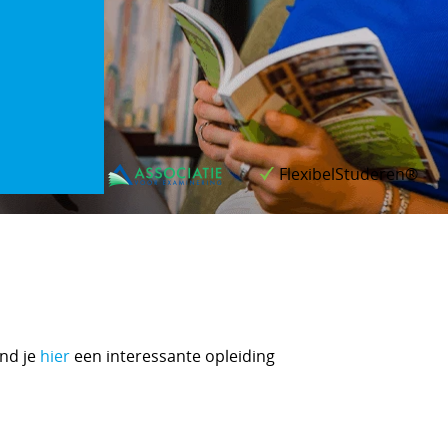
FlexibelStuderen®
Kosteloos verlengen
ind je
hier
een interessante opleiding