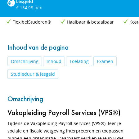
Lesgeld
€ 134,95 p/m
FlexibelStuderen®
Haalbaar & betaalbaar
Kost
Inhoud van de pagina
Omschrijving
Inhoud
Toelating
Examen
Studieduur & lesgeld
Omschrijving
Vakopleiding Payroll Services (VPS®)
Tijdens de Vakopleiding Payroll Services (VPS®) leer je
sociale en fiscale wetgeving interpreteren en toepassen
binnen een organisatie. Daarnaast verdiep je je in HRM,