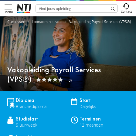
Contact
Menu
Cursussen
Loonadministratie
Vakopleiding Payroll Services (VPS®)
Vakopleiding Payroll Services
(VPS®)
(0)
Diploma
Start
Branchediploma
Dagelijks
Studielast
Termijnen
5 uur/week
12 maanden