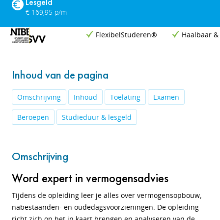
Lesgeld
€ 169,95 p/m
FlexibelStuderen®
Haalbaar &
Inhoud van de pagina
Omschrijving
Inhoud
Toelating
Examen
Beroepen
Studieduur & lesgeld
Omschrijving
Word expert in vermogensadvies
Tijdens de opleiding leer je alles over vermogensopbouw,
nabestaanden- en oudedagsvoorzieningen. De opleiding
richt zich op het in kaart brengen en analyseren van de