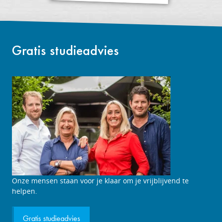
Gratis studieadvies
Studieadviesgesprek
Onze mensen staan voor je klaar om je vrijblijvend te
aanvragen
helpen.
Gratis studieadvies