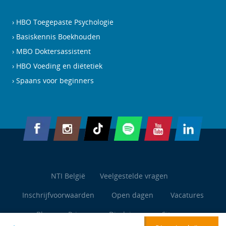
HBO Toegepaste Psychologie
Basiskennis Boekhouden
MBO Doktersassistent
HBO Voeding en diëtetiek
Spaans voor beginners
NTI België
Veelgestelde vragen
Inschrijfvoorwaarden
Open dagen
Vacatures
Blog
Privacy
Disclaimer
Sitemap