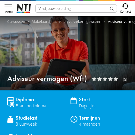
Contact
Menu
Cursussen
Makelaardij, bank- en verzekeringswezen
Adviseur vermo
Adviseur vermogen (Wft)
(0)
Diploma
Start
Branchediploma
Dagelijks
Studielast
Termijnen
8 uur/week
4 maanden