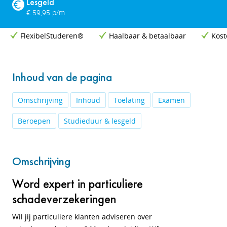
Lesgeld
€ 59,95 p/m
FlexibelStuderen®
Haalbaar & betaalbaar
Kost
Inhoud van de pagina
Omschrijving
Inhoud
Toelating
Examen
Beroepen
Studieduur & lesgeld
Omschrijving
Word expert in particuliere
schadeverzekeringen
Wil jij particuliere klanten adviseren over