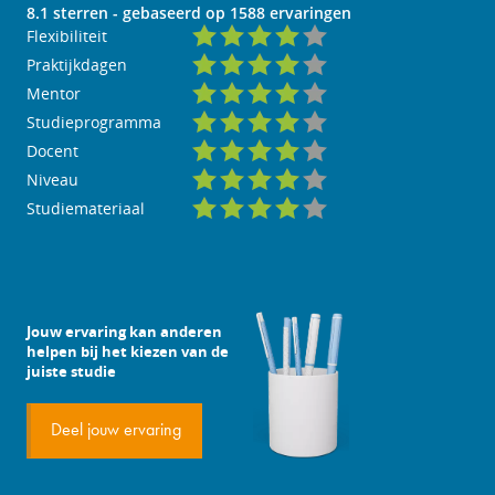
8.1
sterren - gebaseerd op
1588
ervaringen
Flexibiliteit
Praktijkdagen
Mentor
Studieprogramma
Docent
Niveau
Studiemateriaal
Jouw ervaring kan anderen
helpen bij het kiezen van de
juiste studie
Deel jouw ervaring