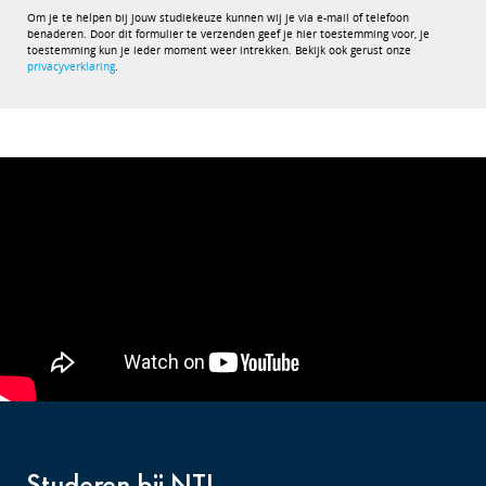
Om je te helpen bij jouw studiekeuze kunnen wij je via e-mail of telefoon
benaderen. Door dit formulier te verzenden geef je hier toestemming voor, je
toestemming kun je ieder moment weer intrekken. Bekijk ook gerust onze
privacyverklaring
.
Studeren bij NTI