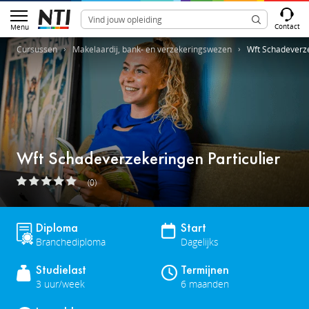
Contact
Menu
Cursussen
Makelaardij, bank- en verzekeringswezen
Wft Schadeverze
Wft Schadeverzekeringen Particulier
(0)
Diploma
Start
Branchediploma
Dagelijks
Studielast
Termijnen
3 uur/week
6 maanden