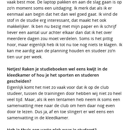
vaak best moe. De laptop pakken en aan de slag gaan is op
zo'n moment soms een uitdaging. Ik merk dat als ik er
eenmaal aan begin dat het dan wel goed gaat. Ik vind de
stof in de studie erg interessant, dat maakt het ook
makkelijker. Ik ben nu bezig met mijn paper en ik schrijf
liever een aantal uur achter elkaar dan dat ik het over
meerdere dagen zou moet verdelen. Soms is het pittig
hoor, maar eigenlijk heb ik tot nu toe nog niets te klagen. Ik
kan me aardig aan de planning houden en studeer zo'n
tien uur per week.
Netjes! Raken je studieboeken wel eens kwijt in de
kleedkamer of hou je het sporten en studeren
gescheiden?
Eigenlijk komt het niet zo vaak voor dat ik op de club
studeer, tussen de trainingen door hebben wij niet zo heel
veel tijd. Maar, als ik een tentamen heb neem ik soms een
samenvatting mee naar de club om hem daar nog even
door te lezen. Dus ja, af en toe slingert er wel eens een
samenvatting in de kleedkamer.
Heb je thuis een vaste plek waar je studeert?