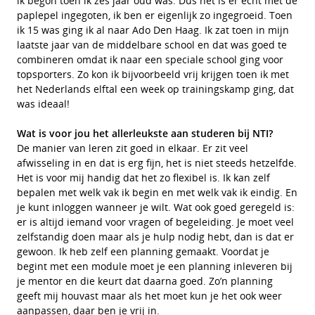
ik begon toen ik zes jaar oud was. Dus het is er echt met de
paplepel ingegoten, ik ben er eigenlijk zo ingegroeid. Toen
ik 15 was ging ik al naar Ado Den Haag. Ik zat toen in mijn
laatste jaar van de middelbare school en dat was goed te
combineren omdat ik naar een speciale school ging voor
topsporters. Zo kon ik bijvoorbeeld vrij krijgen toen ik met
het Nederlands elftal een week op trainingskamp ging, dat
was ideaal!
Wat is voor jou het allerleukste aan studeren bij NTI?
De manier van leren zit goed in elkaar. Er zit veel
afwisseling in en dat is erg fijn, het is niet steeds hetzelfde.
Het is voor mij handig dat het zo flexibel is. Ik kan zelf
bepalen met welk vak ik begin en met welk vak ik eindig. En
je kunt inloggen wanneer je wilt. Wat ook goed geregeld is:
er is altijd iemand voor vragen of begeleiding. Je moet veel
zelfstandig doen maar als je hulp nodig hebt, dan is dat er
gewoon. Ik heb zelf een planning gemaakt. Voordat je
begint met een module moet je een planning inleveren bij
je mentor en die keurt dat daarna goed. Zo’n planning
geeft mij houvast maar als het moet kun je het ook weer
aanpassen, daar ben je vrij in.