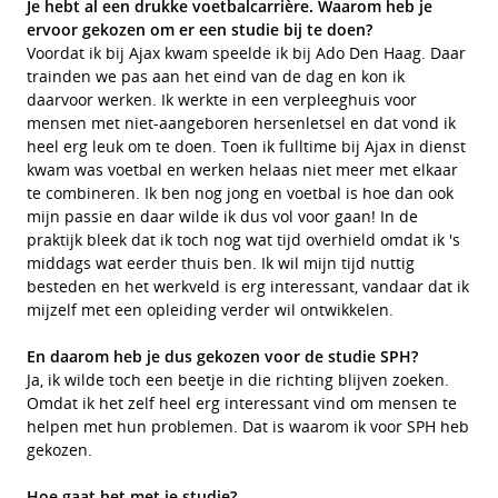
Je hebt al een drukke voetbalcarrière. Waarom heb je
ervoor gekozen om er een studie bij te doen?
Voordat ik bij Ajax kwam speelde ik bij Ado Den Haag. Daar
trainden we pas aan het eind van de dag en kon ik
daarvoor werken. Ik werkte in een verpleeghuis voor
mensen met niet-aangeboren hersenletsel en dat vond ik
heel erg leuk om te doen. Toen ik fulltime bij Ajax in dienst
kwam was voetbal en werken helaas niet meer met elkaar
te combineren. Ik ben nog jong en voetbal is hoe dan ook
mijn passie en daar wilde ik dus vol voor gaan! In de
praktijk bleek dat ik toch nog wat tijd overhield omdat ik 's
middags wat eerder thuis ben. Ik wil mijn tijd nuttig
besteden en het werkveld is erg interessant, vandaar dat ik
mijzelf met een opleiding verder wil ontwikkelen.
En daarom heb je dus gekozen voor de studie SPH?
Ja, ik wilde toch een beetje in die richting blijven zoeken.
Omdat ik het zelf heel erg interessant vind om mensen te
helpen met hun problemen. Dat is waarom ik voor SPH heb
gekozen.
Hoe gaat het met je studie?