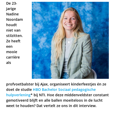
De 23-
jarige
Nadine
Noordam
houdt
niet van
stilzitten.
Ze heeft
een
mooie
carrière
als
profvoetbalster bij Ajax, organiseert kinderfeestjes én ze
doet de studie
HBO Bachelor Sociaal pedagogische
hulpverlening
* bij NTI. Hoe deze middenveldster constant
gemotiveerd blijft en alle ballen moeiteloos in de lucht
weet te houden? Dat vertelt ze ons in dit interview.