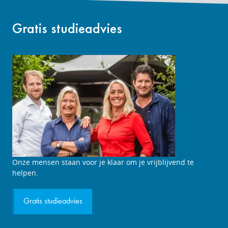
Gratis studieadvies
Studieadviesgesprek
Onze mensen staan voor je klaar om je vrijblijvend te
aanvragen
helpen.
Gratis studieadvies