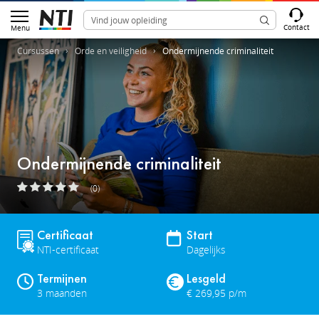
Contact
Menu
Cursussen
Orde en veiligheid
Ondermijnende criminaliteit
Ondermijnende criminaliteit
(0)
Certificaat
Start
NTI-certificaat
Dagelijks
Termijnen
Lesgeld
3 maanden
€ 269,95 p/m