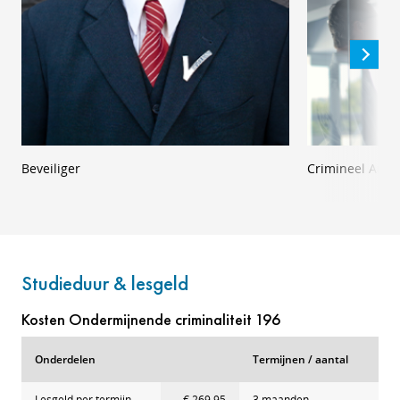
Beveiliger
Crimineel Anali
Studieduur & lesgeld
Kosten Ondermijnende criminaliteit 196
Onderdelen
Termijnen / aantal
Lesgeld per termijn
€ 269,95
3 maanden