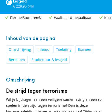
Lesgeld
€ 229,95 p/m
FlexibelStuderen®
Haalbaar & betaalbaar
Kost
Inhoud van de pagina
Omschrijving
Inhoud
Toelating
Examen
Beroepen
Studieduur & lesgeld
Omschrijving
De strijd tegen terrorisme
Wil je bijdragen aan een veiligere samenleving en een rol
spelen in de strijd tegen terrorisme? Dan is deze
beroepsopleiding de perfecte keuze voor jou! Tijdens de