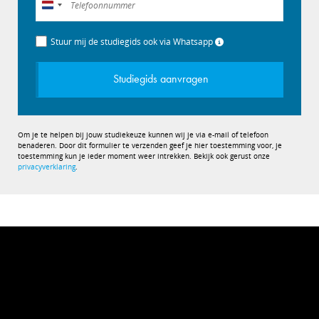
Nederland
+31
Stuur mij de studiegids ook via Whatsapp
Studiegids aanvragen
Om je te helpen bij jouw studiekeuze kunnen wij je via e-mail of telefoon
benaderen. Door dit formulier te verzenden geef je hier toestemming voor, je
toestemming kun je ieder moment weer intrekken. Bekijk ook gerust onze
privacyverklaring
.