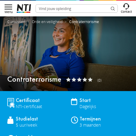
Contact
Menu
Cursussen
Orde en veiligheid
Contraterrorisme
Contraterrorisme
(0)
Certificaat
Start
NTI-certificaat
Dagelijks
Studielast
Termijnen
5 uur/week
3 maanden