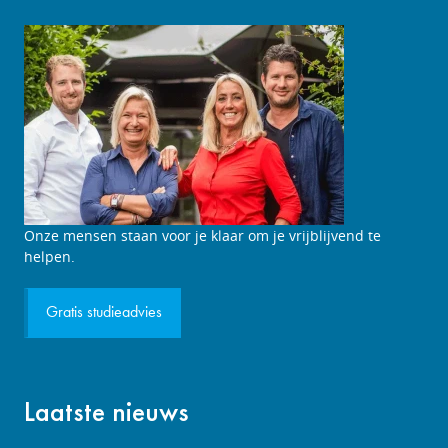
Studieadviesgesprek
Onze mensen staan voor je klaar om je vrijblijvend te
aanvragen
helpen.
Gratis studieadvies
Laatste nieuws