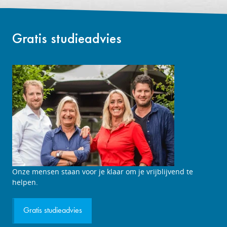
Gratis studieadvies
Studieadviesgesprek
Onze mensen staan voor je klaar om je vrijblijvend te
aanvragen
helpen.
Gratis studieadvies