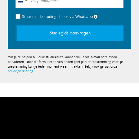
Nederland
+31
Stuur mij de studiegids ook via Whatsapp
Studiegids aanvragen
Om je te helpen bij jouw studiekeuze kunnen wij je via e-mail of telefoon
benaderen. Door dit formulier te verzenden geef je hier toestemming voor, je
toestemming kun je ieder moment weer intrekken. Bekijk ook gerust onze
privacyverklaring
.