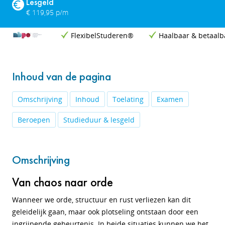
Lesgeld
€ 119,95 p/m
FlexibelStuderen®
Haalbaar & betaalb
Inhoud van de pagina
Omschrijving
Inhoud
Toelating
Examen
Beroepen
Studieduur & lesgeld
Omschrijving
Van chaos naar orde
Wanneer we orde, structuur en rust verliezen kan dit
geleidelijk gaan, maar ook plotseling ontstaan door een
ingrijpende gebeurtenis. In beide situaties kunnen we het