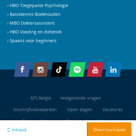
HBO Toegepaste Psychologie
Basiskennis Boekhouden
MBO Doktersassistent
HBO Voeding en diëtetiek
Spaans voor beginners
NTI België
Veelgestelde vragen
Inschrijfvoorwaarden
Open dagen
Vacatures
Blog
Privacy
Disclaimer
Sitemap
Inhoud
Direct inschrijven