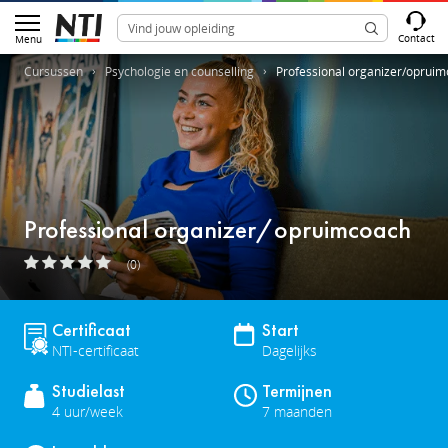
Contact
Menu
Cursussen
Psychologie en counselling
Professional organizer/oprui
Professional organizer/opruimcoach
(0)
Certificaat
Start
NTI-certificaat
Dagelijks
Studielast
Termijnen
4 uur/week
7 maanden