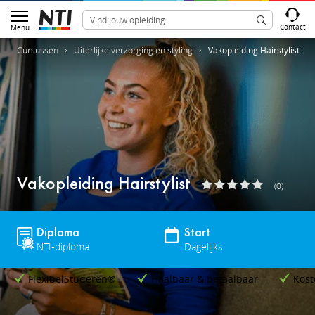
Contact
Menu
Cursussen
Uiterlijke verzorging en styling
Vakopleiding Hairstylist
Vakopleiding Hairstylist
(0)
Diploma
Start
NTI-diploma
Dagelijks
FlexibelStuderen®
Haalbaar & betaalbaar
Kost