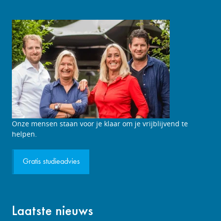
Studieadviesgesprek
Onze mensen staan voor je klaar om je vrijblijvend te
aanvragen
helpen.
Gratis studieadvies
Laatste nieuws