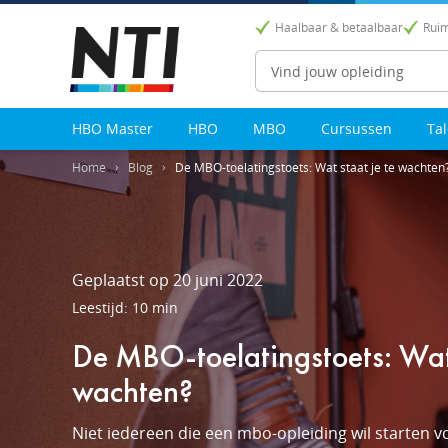
Haalbaar & betaalbaar
Ruim
Zoeken
HBO Master
HBO
MBO
Cursussen
Ta
Home
Blog
De MBO-toelatingstoets: Wat staat je te wachten
Geplaatst op 20 juni 2022
Leestijd: 10 min
De MBO-toelatingstoets: Wat 
wachten?
Niet iedereen die een mbo-opleiding wil starten v