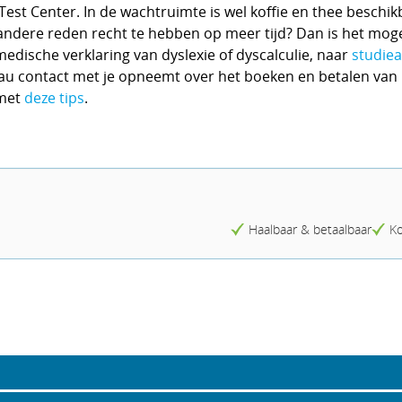
est Center. In de wachtruimte is wel koffie en thee beschik
 andere reden recht te hebben op meer tijd? Dan is het moge
edische verklaring van dyslexie of dyscalculie, naar
studiea
u contact met je opneemt over het boeken en betalen van
 met
deze tips
.
Haalbaar & betaalbaar
Ko