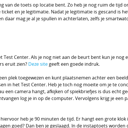
ang van de toets op locatie bent. Zo heb je nog ruim de tijd
ticket en je legitimatie. Nadat je legitimatie is gescand is h
n daar mag je al je spullen in achterlaten, zelfs je smartwatc
 Test Center. Als je nog niet aan de beurt bent kun je nog 
s eruit zien?
Deze site
geeft een goede indruk.
een plek toegewezen en kunt plaatsnemen achter een beeldsc
nsen in het Test Center. Heb je toch nog moeite om je te co
eau een camera hangt, afkijken of spiekbriefjes is dus echt ge
ntvangen log je in op de computer. Vervolgens krijg je een p
ervoor heb je 90 minuten de tijd. Er hangt een grote klok i
ragen goed? Dan ben je geslaagd. In de instaptoets worde