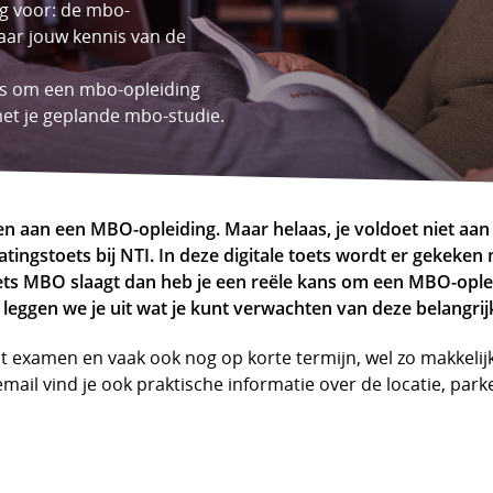
ng voor: de mbo-
naar jouw kennis van de
ans om een mbo-opleiding
met je geplande mbo-studie.
nen aan een MBO-opleiding. Maar helaas, je voldoet niet aan
tingstoets bij NTI. In deze digitale toets wordt er gekeken
oets MBO slaagt dan heb je een reële kans om een MBO-oplei
 leggen we je uit wat je kunt verwachten van deze belangrij
it examen en vaak ook nog op korte termijn, wel zo makkelijk.
e email vind je ook praktische informatie over de locatie, pa