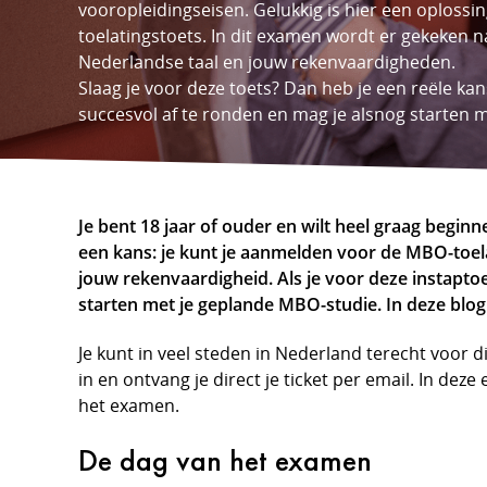
vooropleidingseisen. Gelukkig is hier een oplossi
toelatingstoets. In dit examen wordt er gekeken 
Nederlandse taal en jouw rekenvaardigheden.
Slaag je voor deze toets? Dan heb je een reële k
succesvol af te ronden en mag je alsnog starten 
Je bent 18 jaar of ouder en wilt heel graag begin
een kans: je kunt je aanmelden voor de MBO-toela
jouw rekenvaardigheid. Als je voor deze instapt
starten met je geplande MBO-studie.
In deze blog
Je kunt in veel steden in Nederland terecht voor d
in en ontvang je direct je ticket per email. In dez
het examen.
De dag van het examen