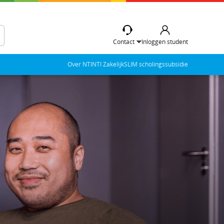
Contact
Inloggen student
Over NTI
NTI Zakelijk
SLIM scholingssubsidie