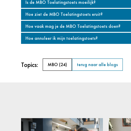
Is de MBO Toelatingstoets moeilijk?
Hoe ziet de MBO Toelatingstoets eruit?
Hoe vaak mag je de MBO Toelatingstoets doen?
Hoe annuleer ik mijn toelatingstoets?
Topics:
MBO
(24)
terug naar alle blogs