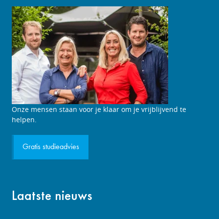
Studieadviesgesprek
Onze mensen staan voor je klaar om je vrijblijvend te
aanvragen
helpen.
Gratis studieadvies
Laatste nieuws