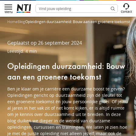
Contact
Menu
Home
Blog
Opleidingen duurzaamheid: Bouw aan een groenere toekomst
Geplaatst op 26 september 2024
Leestijd: 4 min
Opleidingen duurzaamheid: Bouw
aan een groenere toekomst
Ben je klaar om je carrière een duurzame boost te geven?
Opleidingen gericht op duurzaamheid zijn dé sleutel tot
een groenere toekomst én jouw persoonlijke groei. Of je nu
al jaren in het vak zit of net komt kijken, er is altijd ruimte
om je kennis over duurzaamheid uit te breiden. In deze
blog duiken we dieper in de wereld van duurzame
opleidingen, cursussen en trainingen. We laten je zien hoe
je met de juiste opleiding niet alleen jezelf, maar ook de