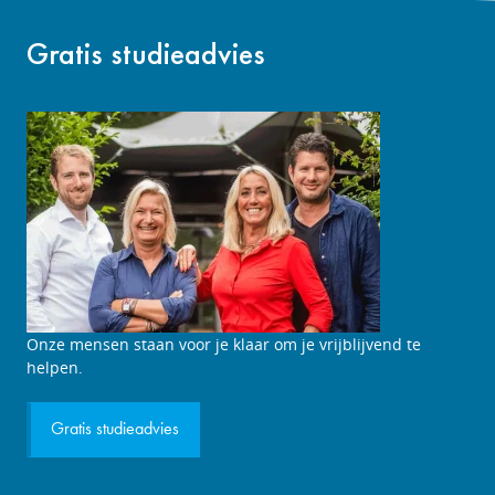
Gratis studieadvies
Studieadviesgesprek
Onze mensen staan voor je klaar om je vrijblijvend te
aanvragen
helpen.
Gratis studieadvies