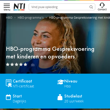
Contact
Menu
HBO
HBO-programma's
HBO-programma Gespreksvoering met kind
HBO-programma Gespreksvoering
met kinderen en opvoeders
(0)
Certificaat
Niveau
NTI-certificaat
Hbo
Start
Studielast
Dagelijks
20 uur/week