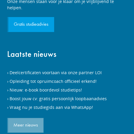
Studieadviesgesprek
Onze mensen staan voor je klaar om je vrijblijvend te
aanvragen
helpen.
Gratis studieadvies
Laatste nieuws
Deelcertificaten voortaan via onze partner LOI
Opleiding tot opruimcoach officieel erkend!
Nieuw: e-book boordevol studietips!
Boost jouw cv: gratis persoonlijk loopbaanadvies
Vraag nu je studiegids aan via WhatsApp!
Meer nieuws