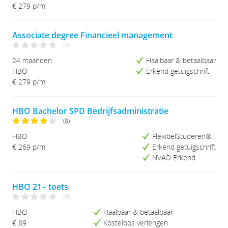
Studieduur (Kort-Lang)
€ 279 p/m
Studieduur (Lang-Kort)
Associate degree Financieel management
(0)
24 maanden
Haalbaar & betaalbaar
HBO
Erkend getuigschrift
€ 279 p/m
HBO Bachelor SPD Bedrijfsadministratie
(8)
HBO
FlexibelStuderen®
€ 269 p/m
Erkend getuigschrift
NVAO Erkend
HBO 21+ toets
(0)
HBO
Haalbaar & betaalbaar
€ 89
Kosteloos verlengen