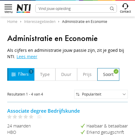
Contact
Menu
Home
Interessegebieden
Administratie en Economie
Administratie en Economie
Als cijfers en administratie jouw passie zijn, zit je goed bij
NTI.
Lees meer
1
Type
Duur
Prijs
Soort
Filters
Resultaten
1
-
4
van
4
Populariteit
Populariteit
Naam (A-Z)
Associate degree Bedrijfskunde
Naam (Z-A)
(0)
Prijs (Laag-Hoog)
24 maanden
Haalbaar & betaalbaar
Prijs (Hoog-Laag)
HBO
Erkend getuigschrift