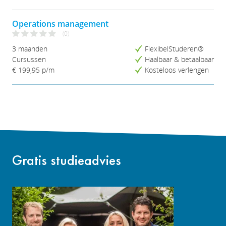
Operations management
(0)
3 maanden
FlexibelStuderen®
Cursussen
Haalbaar & betaalbaar
€ 199,95
p/m
Kosteloos verlengen
Gratis studieadvies