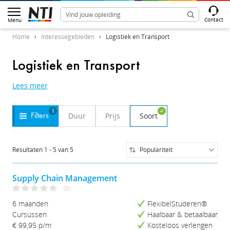
Contact
Menu
Home
Interessegebieden
Logistiek en Transport
Logistiek en Transport
Lees meer
1
Duur
Prijs
Soort
Filters
Resultaten
1
-
5
van
5
Populariteit
Populariteit
Naam (A-Z)
Supply Chain Management
Naam (Z-A)
(0)
Prijs (Laag-Hoog)
6 maanden
FlexibelStuderen®
Prijs (Hoog-Laag)
Cursussen
Haalbaar & betaalbaar
Studieduur (Kort-Lang)
€ 99,95
p/m
Kosteloos verlengen