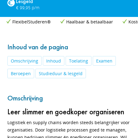
Lesgeld
€ 99,95 p/m
FlexibelStuderen®
Haalbaar & betaalbaar
Kost
Inhoud van de pagina
Omschrijving
Inhoud
Toelating
Examen
Beroepen
Studieduur & lesgeld
Omschrijving
Leer slimmer en goedkoper organiseren
Logistiek en supply chains worden steeds belangrijker voor
organisaties. Door logistieke processen goed te managen,
kunnen bedrijven slimmer én goedkoper organiseren. Wil