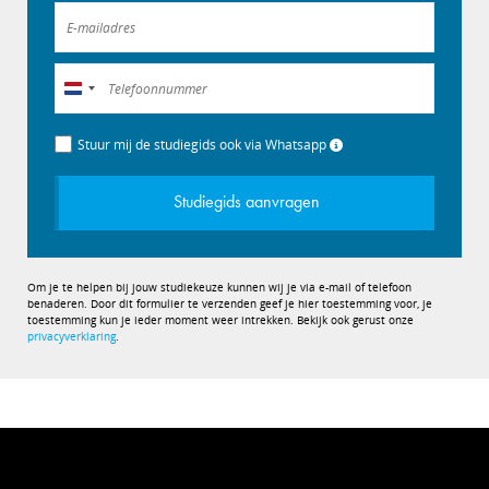
Nederland
+31
Stuur mij de studiegids ook via Whatsapp
Studiegids aanvragen
Om je te helpen bij jouw studiekeuze kunnen wij je via e-mail of telefoon
benaderen. Door dit formulier te verzenden geef je hier toestemming voor, je
toestemming kun je ieder moment weer intrekken. Bekijk ook gerust onze
privacyverklaring
.