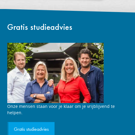
Gratis studieadvies
Studieadviesgesprek
Onze mensen staan voor je klaar om je vrijblijvend te
aanvragen
helpen.
Gratis studieadvies