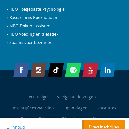
HBO Toegepaste Psychologie
Basiskennis Boekhouden
MBO Doktersassistent
HBO Voeding en diëtetiek
Spaans voor beginners
NTI België
Veelgestelde vragen
Inschrijfvoorwaarden
Open dagen
Vacatures
Blog
Privacy
Disclaimer
Sitemap
Inhoud
Direct inschrijven