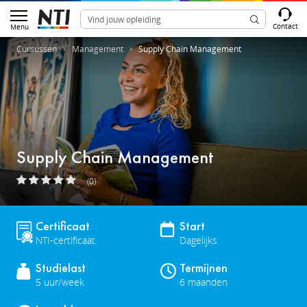
Contact
Menu
Cursussen
Management
Supply Chain Management
Supply Chain Management
(0)
Certificaat
Start
NTI-certificaat
Dagelijks
Studielast
Termijnen
5 uur/week
6 maanden