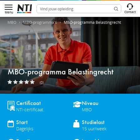
Contact
Menu
MBO
MBO-programma's
MBO-programma Belastingrecht
MBO-programma Belastingrecht
(0)
Certificaat
Niveau
NTI-certificaat
MBO
Start
Studielast
Dagelijks
15 uur/week