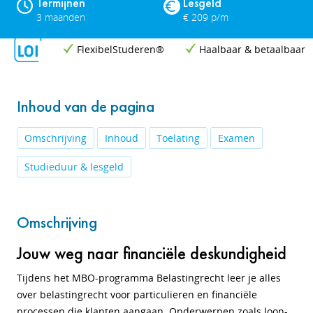
Termijnen
Lesgeld
3 maanden
€ 209 p/m
FlexibelStuderen®
Haalbaar & betaalbaar
Inhoud van de pagina
Omschrijving
Inhoud
Toelating
Examen
Studieduur & lesgeld
Omschrijving
Jouw weg naar financiële deskundigheid
Tijdens het MBO-programma Belastingrecht leer je alles
over belastingrecht voor particulieren en financiële
processen die klanten aangaan. Onderwerpen zoals loon-