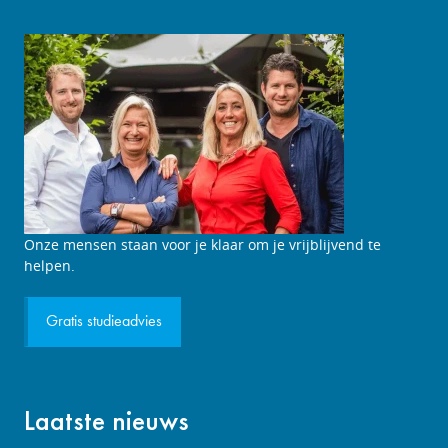
Studieadviesgesprek
Onze mensen staan voor je klaar om je vrijblijvend te
aanvragen
helpen.
Gratis studieadvies
Laatste nieuws