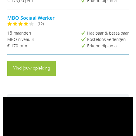
€ 179,00 p/m
Erkend diploma
MBO Sociaal Werker
(12)
18 maanden
Haalbaar & betaalbaar
MBO niveau 4
Kosteloos verlengen
€ 179 p/m
Erkend diploma
Vind jouw opleiding