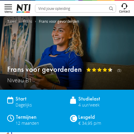
Contact
Menu
Talen
Frans
Frans voor gevorderden
Frans voor gevorderden
(5)
Niveau B1
Start
Studielast
Dagelijks
4 uur/week
Termijnen
Lesgeld
12 maanden
€ 34,95 p/m