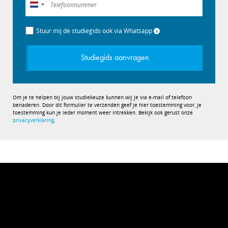
Nederland
+31
Stuur mij de studiegids ook via Whatsapp
Studiegids aanvragen
Om je te helpen bij jouw studiekeuze kunnen wij je via e-mail of telefoon
benaderen. Door dit formulier te verzenden geef je hier toestemming voor, je
toestemming kun je ieder moment weer intrekken. Bekijk ook gerust onze
privacyverklaring
.