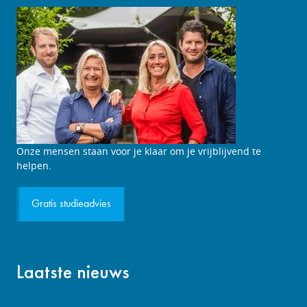
Studieadviesgesprek
Onze mensen staan voor je klaar om je vrijblijvend te
aanvragen
helpen.
Gratis studieadvies
Laatste nieuws