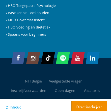
HBO Toegepaste Psychologie
Basiskennis Boekhouden
MBO Doktersassistent
HBO Voeding en diëtetiek
Spaans voor beginners
NTI België
Veelgestelde vragen
Inschrijfvoorwaarden
Open dagen
Vacatures
Blog
Privacy
Disclaimer
Sitemap
Inhoud
Direct inschrijven