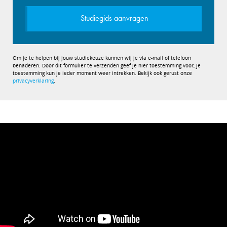
Studiegids aanvragen
Om je te helpen bij jouw studiekeuze kunnen wij je via e-mail of telefoon
benaderen. Door dit formulier te verzenden geef je hier toestemming voor, je
toestemming kun je ieder moment weer intrekken. Bekijk ook gerust onze
privacyverklaring
.