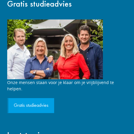
Gratis studieadvies
Studieadviesgesprek
Onze mensen staan voor je klaar om je vrijblijvend te
aanvragen
helpen.
Gratis studieadvies