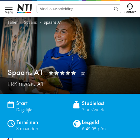
Contact
Menu
Talen
Spaans
Spaans A1
Spaans A1
(0)
ERK niveau A1
Start
Studielast
Dagelijks
7 uur/week
Termijnen
Lesgeld
8 maanden
€ 49,95 p/m