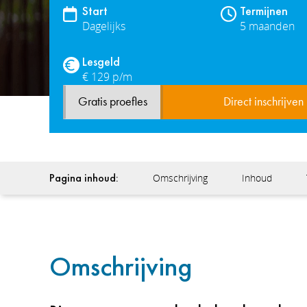
Start
Termijnen
Dagelijks
5 maanden
Lesgeld
€ 129 p/m
Gratis proefles
Direct inschrijven
Pagina inhoud:
Omschrijving
Inhoud
Omschrijving