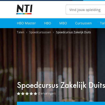
Zoeken
HBO Master
HBO
MBO
Cursussen
Ta
Talen
Spoedcursussen
Spoedcursus Zakelijk Duits
Spoedcursus Zakelijk Duit
(0
ervaringen
)