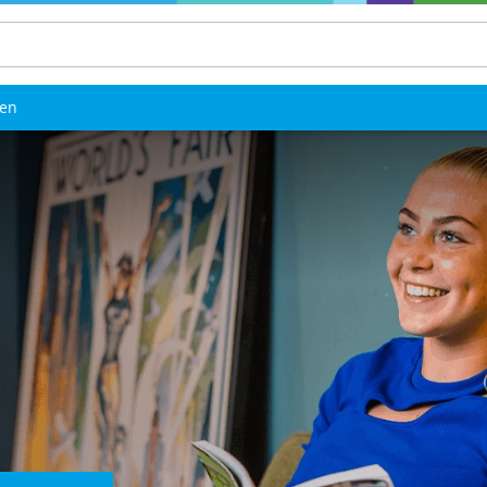
len
s