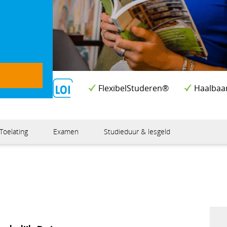
FlexibelStuderen®
Haalbaa
Toelating
Examen
Studieduur & lesgeld