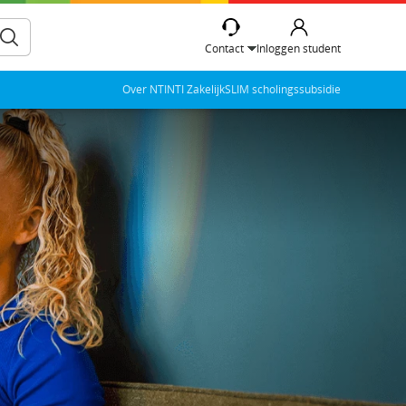
Contact
Inloggen student
Over NTI
NTI Zakelijk
SLIM scholingssubsidie