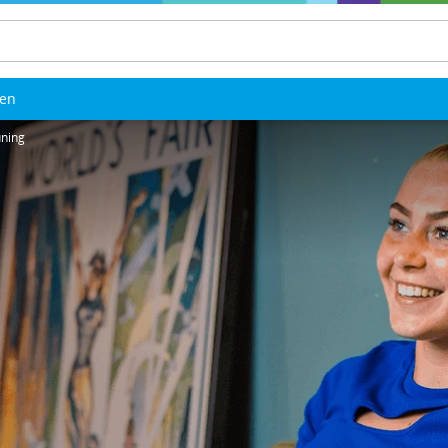
len
uning