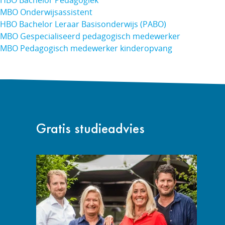
HBO Bachelor Pedagogiek
MBO Onderwijsassistent
HBO Bachelor Leraar Basisonderwijs (PABO)
MBO Gespecialiseerd pedagogisch medewerker
MBO Pedagogisch medewerker kinderopvang
Gratis studieadvies