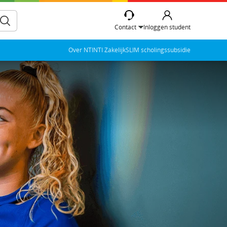
Contact
Inloggen student
Over NTI
NTI Zakelijk
SLIM scholingssubsidie