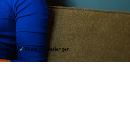
lbaar
Kosteloos verlengen