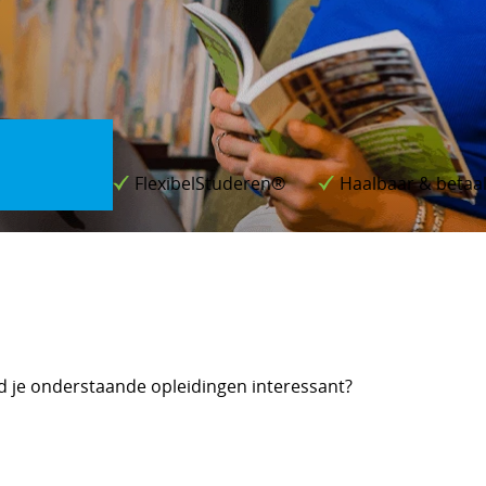
FlexibelStuderen®
Haalbaar & betaa
d je onderstaande opleidingen interessant?