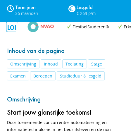
Termijnen
Lesgeld
36 maanden
€ 269 p/m
FlexibelStuderen®
Erk
Inhoud van de pagina
Omschrijving
Inhoud
Toelating
Stage
Examen
Beroepen
Studieduur & lesgeld
Omschrijving
Start jouw glansrijke toekomst
Door toenemende concurrentie, automatisering en
informatietechnologie in het bedrijfsleven en de non-