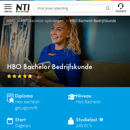
Contact
Menu
HBO
HBO Bachelor opleidingen
HBO Bachelor Bedrijfskunde
HBO Bachelor Bedrijfskunde
(6)
Diploma
Niveau
Hbo bachelor-
Hbo Bachelor
getuigschrift
Start
Studielast
Dagelijks
240 EC's