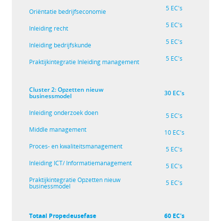
5 EC's
Oriëntatie bedrijfseconomie
5 EC's
Inleiding recht
5 EC's
Inleiding bedrijfskunde
5 EC's
Praktijkintegratie Inleiding management
Cluster 2: Opzetten nieuw
30 EC's
businessmodel
Inleiding onderzoek doen
5 EC's
Middle management
10 EC's
Proces- en kwaliteitsmanagement
5 EC's
Inleiding ICT/ Informatiemanagement
5 EC's
Praktijkintegratie Opzetten nieuw
5 EC's
businessmodel
Totaal Propedeusefase
60 EC's