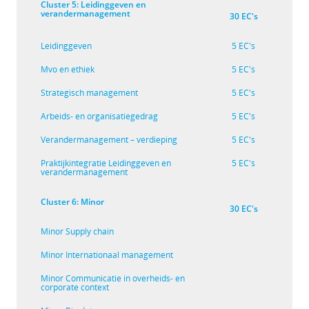
Cluster 5: Leidinggeven en
verandermanagement
30 EC's
Leidinggeven
5 EC's
Mvo en ethiek
5 EC's
Strategisch management
5 EC's
Arbeids- en organisatiegedrag
5 EC's
Verandermanagement – verdieping
5 EC's
Praktijkintegratie Leidinggeven en
5 EC's
verandermanagement
Cluster 6: Minor
30 EC's
Minor Supply chain
Minor Internationaal management
Minor Communicatie in overheids- en
corporate context