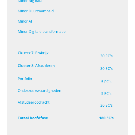
Minor Big data
Minor Duurzaamheid
Minor AI
Minor Digitale transformatie
Cluster 7: Praktijk
30 EC's
Cluster 8: Afstuderen
30 EC's
Portfolio
5 EC's
Onderzoeksvaardigheden
5 EC's
Afstudeeropdracht
20 EC's
Totaal hoofdfase
180 EC's