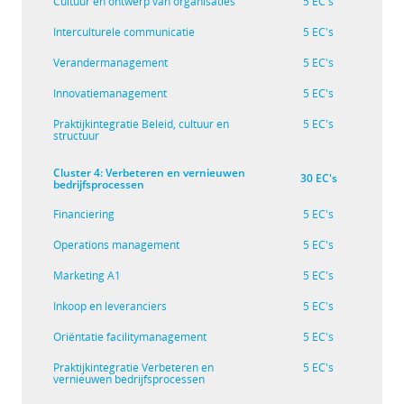
Cultuur en ontwerp van organisaties
5 EC's
Interculturele communicatie
5 EC's
Verandermanagement
5 EC's
Innovatiemanagement
5 EC's
Praktijkintegratie Beleid, cultuur en
5 EC's
structuur
Cluster 4: Verbeteren en vernieuwen
30 EC's
bedrijfsprocessen
Financiering
5 EC's
Operations management
5 EC's
Marketing A1
5 EC's
Inkoop en leveranciers
5 EC's
Oriëntatie facilitymanagement
5 EC's
Praktijkintegratie Verbeteren en
5 EC's
vernieuwen bedrijfsprocessen