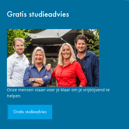
Gratis studieadvies
Studieadviesgesprek
Onze mensen staan voor je klaar om je vrijblijvend te
aanvragen
helpen.
Gratis studieadvies