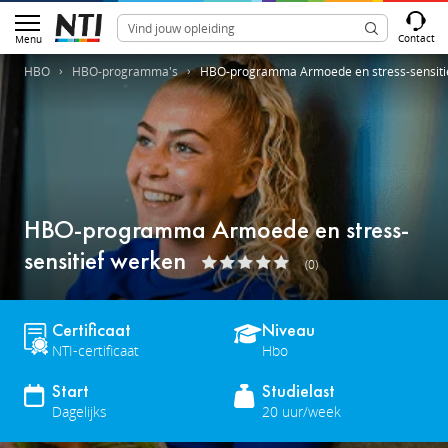
Contact
Menu
HBO
HBO-programma's
HBO-programma Armoede en stress-sensiti
HBO-programma Armoede en stress-
sensitief werken
(0)
Certificaat
Niveau
NTI-certificaat
Hbo
Start
Studielast
Dagelijks
20 uur/week