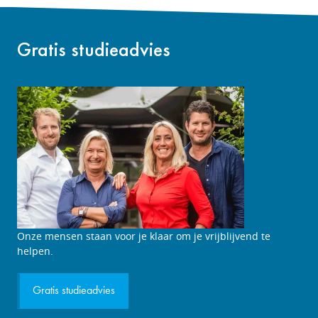
Gratis studieadvies
Studieadviesgesprek
Onze mensen staan voor je klaar om je vrijblijvend te
aanvragen
helpen.
Gratis studieadvies