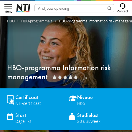
Contact
Menu
HBO
HBO-programma's
HBO-programma Information risk managem
HBO-programma Information risk
management
(0)
Certificaat
Niveau
NTI-certificaat
Hbo
Start
Studielast
Dagelijks
20 uur/week