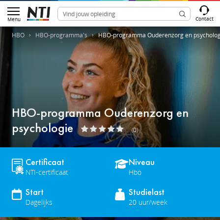
Contact
Menu
HBO
HBO-programma's
HBO-programma Ouderenzorg en psycholog
HBO-programma Ouderenzorg en
psychologie
(0)
Certificaat
Niveau
NTI-certificaat
Hbo
Start
Studielast
Dagelijks
20 uur/week