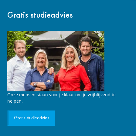
Gratis studieadvies
Studieadviesgesprek
Onze mensen staan voor je klaar om je vrijblijvend te
aanvragen
helpen.
Gratis studieadvies