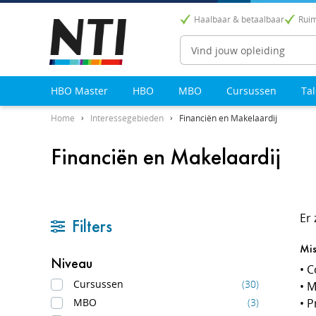
Haalbaar & betaalbaar
Ruim
Zoeken
HBO Master
HBO
MBO
Cursussen
Ta
Home
Interessegebieden
Financiën en Makelaardij
Financiën en Makelaardij
Er
Filters
Mis
Niveau
• C
Cursussen
(30)
• 
MBO
(3)
• 