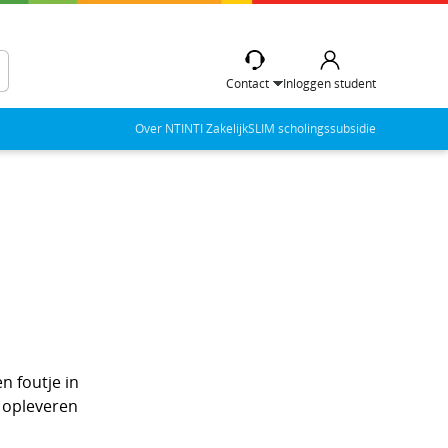
Contact
Inloggen student
Over NTI
NTI Zakelijk
SLIM scholingssubsidie
n foutje in
 opleveren