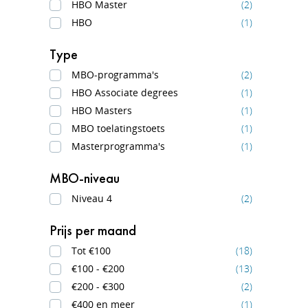
HBO Master
(2)
HBO
(1)
Type
MBO-programma's
(2)
HBO Associate degrees
(1)
HBO Masters
(1)
MBO toelatingstoets
(1)
Masterprogramma's
(1)
MBO-niveau
Niveau 4
(2)
Prijs per maand
Tot €100
(18)
€100 - €200
(13)
€200 - €300
(2)
€400 en meer
(1)