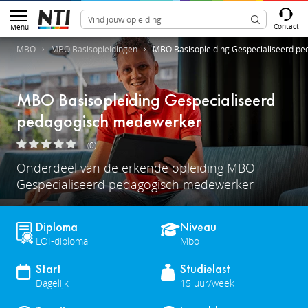
Contact
Menu
MBO
MBO Basisopleidingen
MBO Basisopleiding Gespecialiseerd p
MBO Basisopleiding Gespecialiseerd
pedagogisch medewerker
(0)
Onderdeel van de erkende opleiding MBO
Gespecialiseerd pedagogisch medewerker
Diploma
Niveau
LOI-diploma
Mbo
Start
Studielast
Dagelijk
15 uur/week