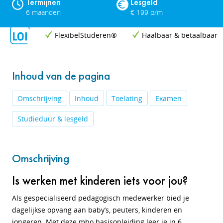
Termijnen
Lesgeld
6 maanden
€ 199 p/m
FlexibelStuderen®
Haalbaar & betaalbaar
Inhoud van de pagina
Omschrijving
Inhoud
Toelating
Examen
Studieduur & lesgeld
Omschrijving
Is werken met kinderen iets voor jou?
Als gespecialiseerd pedagogisch medewerker bied je
dagelijkse opvang aan baby’s, peuters, kinderen en
jongeren. Met deze mbo basisopleiding leer je in 6