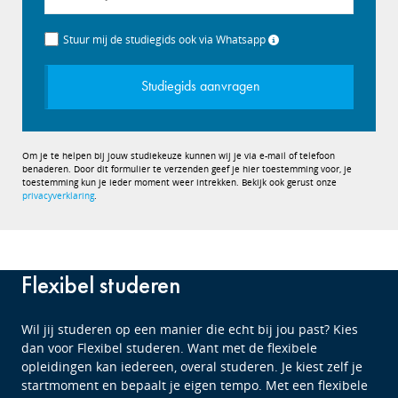
+31
Stuur mij de studiegids ook via Whatsapp
Studiegids aanvragen
Om je te helpen bij jouw studiekeuze kunnen wij je via e-mail of telefoon
benaderen. Door dit formulier te verzenden geef je hier toestemming voor, je
toestemming kun je ieder moment weer intrekken. Bekijk ook gerust onze
privacyverklaring
.
Flexibel studeren
Wil jij studeren op een manier die echt bij jou past? Kies
dan voor Flexibel studeren. Want met de flexibele
opleidingen kan iedereen, overal studeren. Je kiest zelf je
startmoment en bepaalt je eigen tempo. Met een flexibele