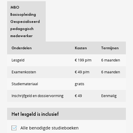
MBO
Basisopleiding
Gespecialiseerd
pedagogisch
medewerker
Onderdelen
Kosten
Termijnen
Lesgeld
€ 199 p/m
6 maanden
Examenkosten
€ 49 p/m
6 maanden
Studiemateriaal
gratis
Inschrijfgeld en dossiervorming
€ 49
Eenmalig
Het lesgeld is inclusief
Alle benodigde studieboeken