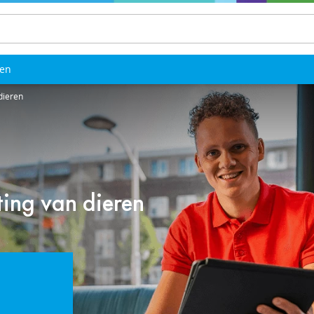
len
dieren
ng van dieren