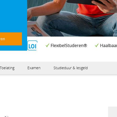
ven
FlexibelStuderen®
Haalbaa
Erkend diploma
Toelating
Examen
Studieduur & lesgeld