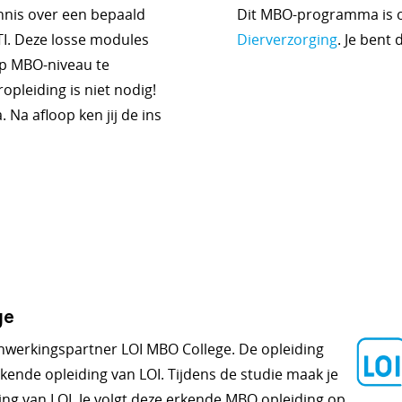
ennis over een bepaald
Dit MBO-programma is o
I. Deze losse modules
Dierverzorging
. Je bent
 op MBO-niveau te
pleiding is niet nodig!
 Na afloop ken jij de ins
ge
nwerkingspartner LOI MBO College. De opleiding
ende opleiding van LOI. Tijdens de studie maak je
ng van LOI. Je volgt deze erkende MBO opleiding op