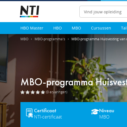
Zoeken
HBO Master
HBO
MBO
Cursussen
Ta
MBO
MBO-programma's
MBO-programma Huisvesting van 
MBO-programma Huisvesti
(0
ervaringen
)
Certificaat
Niveau
NTI-certificaat
MBO