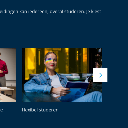
leidingen kan iedereen, overal studeren. Je kiest
te
Flexibel studeren
Vrije tijd 