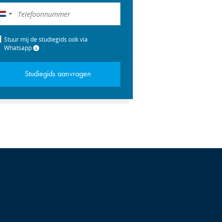
Nederland
+31
Stuur mij de studiegids ook via
Whatsapp
Studiegids aanvragen