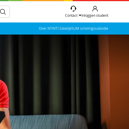
Contact
Inloggen student
Over NTI
NTI Zakelijk
SLIM scholingssubsidie