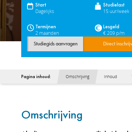
Start
Studielast
Dagelijks
15 uur/week
Termijnen
Lesgeld
2 maanden
€ 209 p/m
Studiegids aanvragen
Direct inschrij
Pagina inhoud:
Omschrijving
Inhoud
Omschrijving