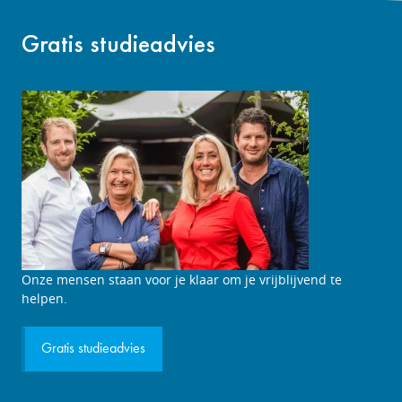
Gratis studieadvies
Studieadviesgesprek
Onze mensen staan voor je klaar om je vrijblijvend te
aanvragen
helpen.
Gratis studieadvies