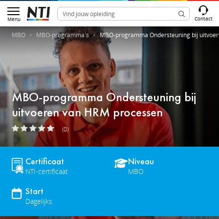
Contact
Menu
MBO
MBO-programma's
MBO-programma Ondersteuning bij uitvoe
MBO-programma Ondersteuning bij
uitvoeren van HRM processen
(0)
Certificaat
Niveau
NTI-certificaat
MBO
Start
Dagelijks