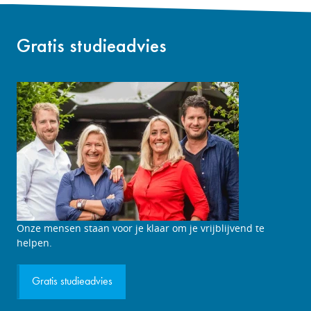
Gratis studieadvies
Studieadviesgesprek
Onze mensen staan voor je klaar om je vrijblijvend te
aanvragen
helpen.
Gratis studieadvies