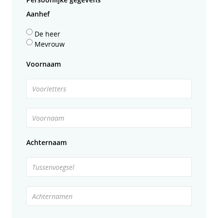
Aanhef
De heer
Mevrouw
Voornaam
Voorletters
Voornaam
Achternaam
Tussenvoegsel
Achternamen