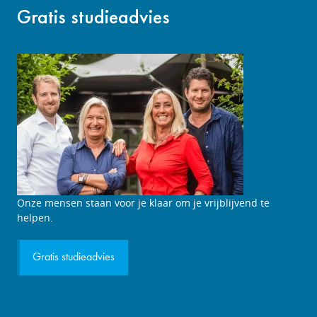
Gratis studieadvies
Studieadviesgesprek
Onze mensen staan voor je klaar om je vrijblijvend te
aanvragen
helpen.
Gratis studieadvies