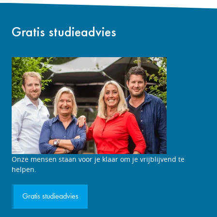
Gratis studieadvies
Studieadviesgesprek
Onze mensen staan voor je klaar om je vrijblijvend te
aanvragen
helpen.
Gratis studieadvies