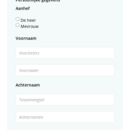
Aanhef
De heer
Mevrouw
Voornaam
Voorletters
Voornaam
Achternaam
Tussenvoegsel
Achternamen