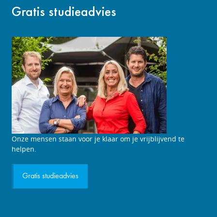
Gratis studieadvies
Studieadviesgesprek
Onze mensen staan voor je klaar om je vrijblijvend te
aanvragen
helpen.
Gratis studieadvies