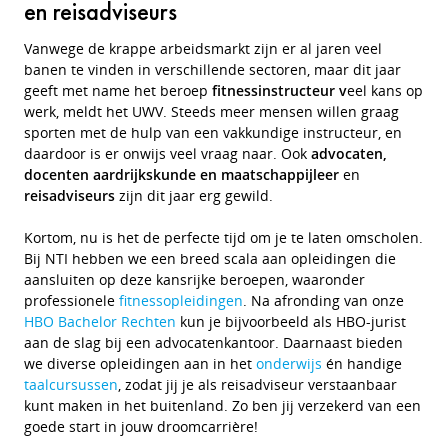
en reisadviseurs
Vanwege de krappe arbeidsmarkt zijn er al jaren veel
banen te vinden in verschillende sectoren, maar dit jaar
geeft met name het beroep
fitnessinstructeur v
eel kans op
werk, meldt het UWV. Steeds meer mensen willen graag
sporten met de hulp van een vakkundige instructeur, en
daardoor is er onwijs veel vraag naar.
Ook
advocaten,
docenten aardrijkskunde en maatschappijleer
en
reisadviseurs
zijn dit jaar erg gewild.
Kortom, nu is het de perfecte tijd om je te laten omscholen.
Bij NTI hebben we een breed scala aan opleidingen die
aansluiten op deze kansrijke beroepen, waaronder
professionele
fitnessopleidingen
. Na afronding van onze
HBO Bachelor Rechten
kun je bijvoorbeeld als HBO-jurist
aan de slag bij een advocatenkantoor. Daarnaast bieden
we diverse opleidingen aan in het
onderwijs
én handige
taalcursussen
, zodat jij je als reisadviseur verstaanbaar
kunt maken in het buitenland. Zo ben jij verzekerd van een
goede start in jouw droomcarrière!