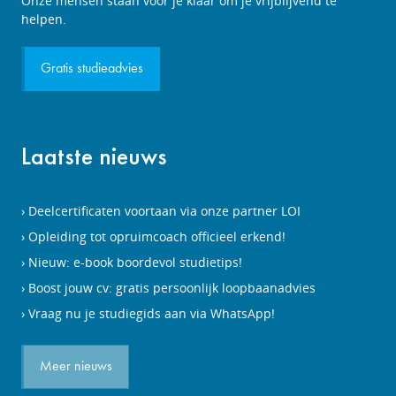
Onze mensen staan voor je klaar om je vrijblijvend te
aanvragen
helpen.
Gratis studieadvies
Laatste nieuws
Deelcertificaten voortaan via onze partner LOI
Opleiding tot opruimcoach officieel erkend!
Nieuw: e-book boordevol studietips!
Boost jouw cv: gratis persoonlijk loopbaanadvies
Vraag nu je studiegids aan via WhatsApp!
Meer nieuws