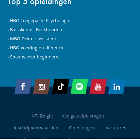
Top 5 opleidingen
HBO Toegepaste Psychologie
Basiskennis Boekhouden
MBO Doktersassistent
HBO Voeding en diëtetiek
Spaans voor beginners
NTI België
Veelgestelde vragen
Inschrijfvoorwaarden
Open dagen
Vacatures
Blog
Privacy
Disclaimer
Sitemap