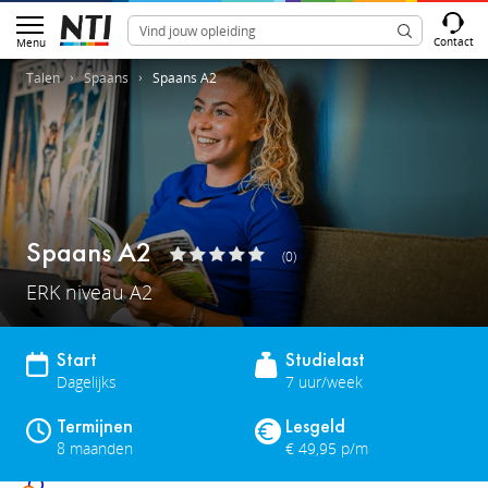
Contact
Menu
Talen
Spaans
Spaans A2
Spaans A2
(0)
ERK niveau A2
Start
Studielast
Dagelijks
7 uur/week
Termijnen
Lesgeld
8 maanden
€ 49,95 p/m