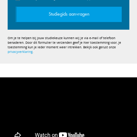
Studiegids aanvragen
Om je te helpen bij jouw studiekeuze kunnen wij je via e-mail of telefoon
benaderen. Door dit formulier te verzenden geef je hier toestemming voor, je
toestemming kun je ieder moment weer intrekken. Bekijk ook gerust onze
privacyverklaring
.