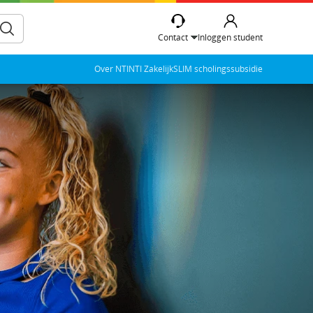
Contact
Inloggen student
Over NTI
NTI Zakelijk
SLIM scholingssubsidie