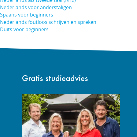
Nederlands als tweede taal (NT2)
Nederlands voor anderstaligen
Spaans voor beginners
Nederlands foutloos schrijven en spreken
Duits voor beginners
Gratis studieadvies