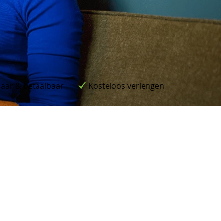
aar & betaalbaar
Kosteloos verlengen