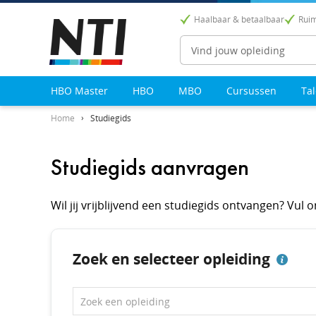
Haalbaar & betaalbaar
Ruim
Zoeken
HBO Master
HBO
MBO
Cursussen
Ta
Home
Studiegids
Studiegids aanvragen
Wil jij vrijblijvend een studiegids ontvangen? Vul
Zoek en selecteer opleiding
Zoek een opleiding