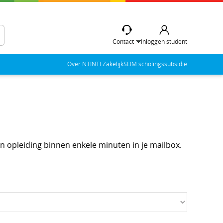
Contact
Inloggen student
Over NTI
NTI Zakelijk
SLIM scholingssubsidie
en opleiding binnen enkele minuten in je mailbox.