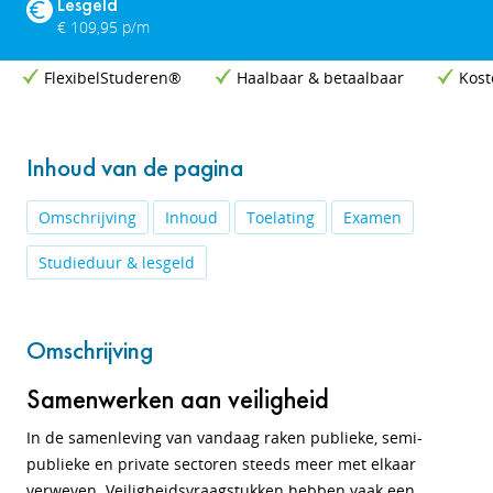
Lesgeld
€ 109,95 p/m
FlexibelStuderen®
Haalbaar & betaalbaar
Kost
Inhoud van de pagina
Omschrijving
Inhoud
Toelating
Examen
Studieduur & lesgeld
Omschrijving
Samenwerken aan veiligheid
In de samenleving van vandaag raken publieke, semi-
publieke en private sectoren steeds meer met elkaar
verweven. Veiligheidsvraagstukken hebben vaak een