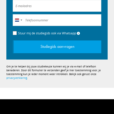
Nederland
+31
Stuur mij de studiegids ook via Whatsapp
Studiegids aanvragen
Om je te helpen bij jouw studiekeuze kunnen wij je via e-mail of telefoon
benaderen. Door dit formulier te verzenden geef je hier toestemming voor, je
toestemming kun je ieder moment weer intrekken. Bekijk ook gerust onze
privacyverklaring
.