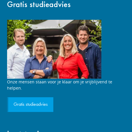
Gratis studieadvies
Studieadviesgesprek
Onze mensen staan voor je klaar om je vrijblijvend te
aanvragen
helpen.
Gratis studieadvies