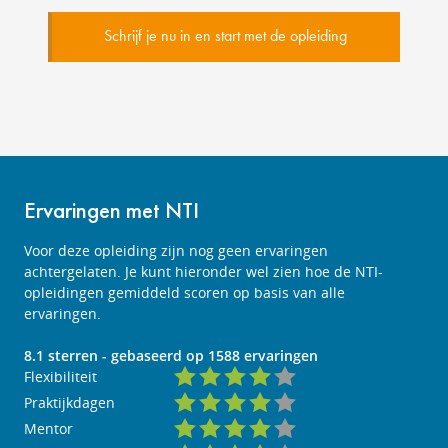
Schrijf je nu in en start met de opleiding
Ervaringen met NTI
Voor deze opleiding zijn nog geen ervaringen
achtergelaten. Je kunt hieronder wel zien hoe de NTI-
opleidingen gemiddeld scoren op basis van alle
ervaringen.
8.1
sterren - gebaseerd op
1588
ervaringen
Flexibiliteit
Praktijkdagen
Mentor