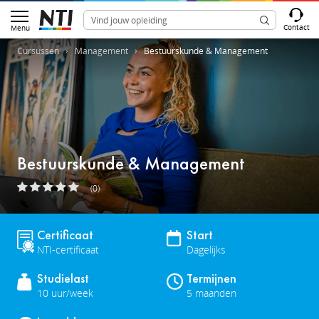
Contact
Menu
Cursussen
Management
Bestuurskunde & Management
Bestuurskunde & Management
(0)
Certificaat
Start
NTI-certificaat
Dagelijks
Studielast
Termijnen
10 uur/week
5 maanden