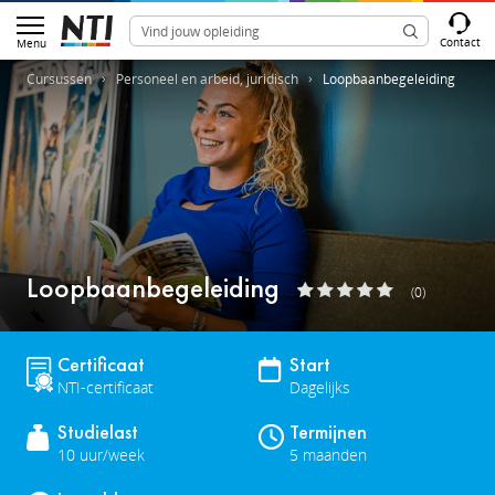
Contact
Menu
Cursussen
Personeel en arbeid, juridisch
Loopbaanbegeleiding
Loopbaanbegeleiding
(0)
Certificaat
Start
NTI-certificaat
Dagelijks
Studielast
Termijnen
10 uur/week
5 maanden