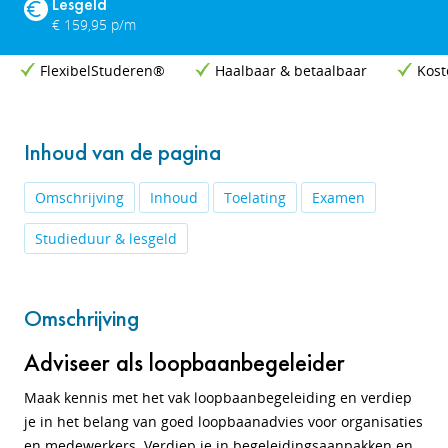
Lesgeld
€ 159,95 p/m
FlexibelStuderen®
Haalbaar & betaalbaar
Kost
Inhoud van de pagina
Omschrijving
Inhoud
Toelating
Examen
Studieduur & lesgeld
Omschrijving
Adviseer als loopbaanbegeleider
Maak kennis met het vak loopbaanbegeleiding en verdiep
je in het belang van goed loopbaanadvies voor organisaties
en medewerkers. Verdiep je in begeleidingsaanpakken en